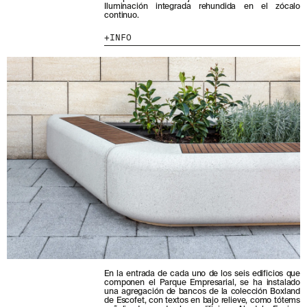
Iluminación integrada rehundida en el zócalo
continuo.
MENU
LEGAL
RRSS
INFO
NOSOTROS
AVISO LEGAL
IG
PRODUCTOS
POLÍTICA DE COOKIES
IN
PROYECTOS
POLÍTICA DE PRIVACIDAD
FB
DISEÑADORES
CANAL ÉTICO
VIMEO
STORIES
CRÉDITOS
CONTACTO
DESCARGAS
NEWSLETTER
E
NTÉRATE DE NUESTRAS NOVEDADES
SUSCRIBIÉNDOTE A NUESTRA NEWSLETTER.
En la entrada de cada uno de los seis edificios que
componen el Parque Empresarial, se ha instalado
una agregación de bancos de la colección Boxland
de Escofet, con textos en bajo relieve, como tótems