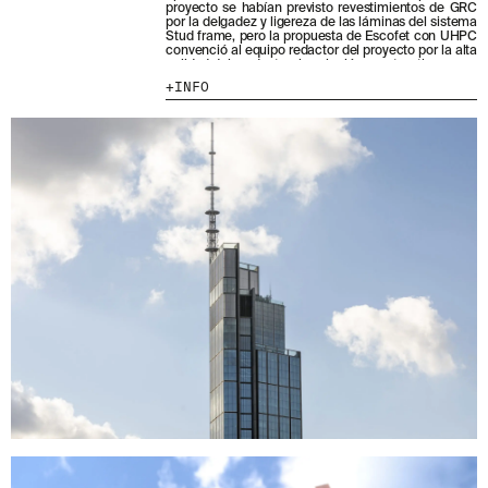
proyecto se habían previsto revestimientos de GRC
por la delgadez y ligereza de las láminas del sistema
MENU
LEGAL
RRSS
Stud frame, pero la propuesta de Escofet con UHPC
convenció al equipo redactor del proyecto por la alta
calidad del producto y la solución constructiva.
NOSOTROS
AVISO LEGAL
IG
INFO
PRODUCTOS
POLÍTICA DE COOKIES
IN
PROYECTOS
POLÍTICA DE PRIVACIDAD
FB
DISEÑADORES
CANAL ÉTICO
VIMEO
STORIES
CRÉDITOS
CONTACTO
DESCARGAS
NEWSLETTER
E
NTÉRATE DE NUESTRAS NOVEDADES
SUSCRIBIÉNDOTE A NUESTRA NEWSLETTER.