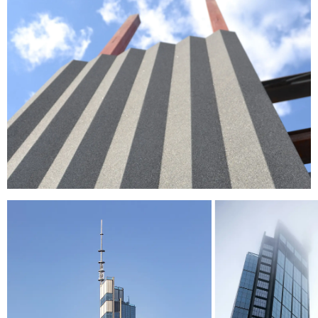
HE LEÍDO Y ACEPTO LA
POLÍTICA DE
PRIVACIDAD
ENVIAR
WE ARE MOLINS
GO TO CORPORATE SITE
CERTIFICADOS