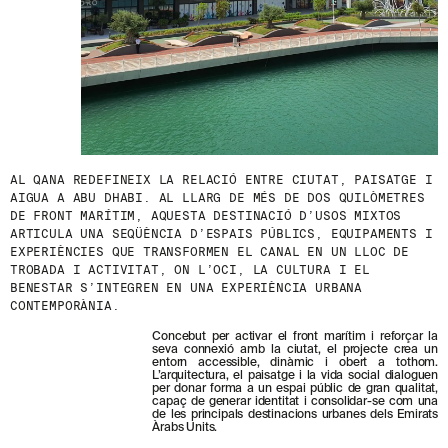
S
N
O
S
T
R
E
S
N
O
V
AL QANA REDEFINEIX LA RELACIÓ ENTRE CIUTAT, PAISATGE I
E
AIGUA A ABU DHABI. AL LLARG DE MÉS DE DOS QUILÒMETRES
T
DE FRONT MARÍTIM, AQUESTA DESTINACIÓ D’USOS MIXTOS
A
ARTICULA UNA SEQÜÈNCIA D’ESPAIS PÚBLICS, EQUIPAMENTS I
T
EXPERIÈNCIES QUE TRANSFORMEN EL CANAL EN UN LLOC DE
S
TROBADA I ACTIVITAT, ON L’OCI, LA CULTURA I EL
S
BENESTAR S’INTEGREN EN UNA EXPERIÈNCIA URBANA
U
CONTEMPORÀNIA.
B
S
Concebut per activar el front marítim i reforçar la
C
seva connexió amb la ciutat, el projecte crea un
entorn accessible, dinàmic i obert a tothom.
R
L’arquitectura, el paisatge i la vida social dialoguen
I
per donar forma a un espai públic de gran qualitat,
V
capaç de generar identitat i consolidar-se com una
I
de les principals destinacions urbanes dels Emirats
Àrabs Units.
N