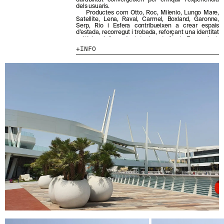
durabilitat convergeixen per enriquir l’experiència
dels usuaris.
Productes com Otto, Roc, Milenio, Lungo Mare,
Satellite, Lena, Raval, Carmel, Boxland, Garonne,
Serp, Rio i Esfera contribueixen a crear espais
HE LLEGIT I ACCEPTO
LA POLÍTICA DE
d’estada, recorregut i trobada, reforçant una identitat
PRIVACITAT
.
unitària al llarg de tot el waterfront. En conjunt,
conformen un entorn públic confortable, resilient i
INFO
ENVIA
acollidor que potencia el caràcter singular d’Al Qana.
WE ARE MOLINS
GO TO CORPORATE SITE
CERTIFICATS