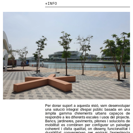
T
INFO
-
MENU
LEGAL
RRSS
T
E
NOSALTRES
AVÍS LEGAL
IG
A
L
PRODUCTES
POLÍTICA DE GALETES
IN
N
PROJECTES
POLÍTICA DE PRIVACITAT
FB
O
S
DISSENYADORS
CANAL ÈTIC
VIMEO
T
STORIES
CRÈDITS
R
E
CONTACTE
N
DESCÀRREGUES
E
W
S
L
E
T
T
E
Per donar suport a aquesta visió, vam desenvolupar
R
una solució integral d’espai públic basada en una
.
àmplia gamma d’elements urbans capaços de
respondre a les diferents escales i usos del projecte.
Bancs, jardineres, paviments, pilones i solucions de
mobilitat es combinen per configurar un paisatge
coherent i d’alta qualitat, on disseny, funcionalitat i