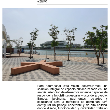
INFO
MENU
LEGAL
RRSS
NOSOTROS
AVISO LEGAL
IG
PRODUCTOS
POLÍTICA DE COOKIES
IN
PROYECTOS
POLÍTICA DE PRIVACIDAD
FB
DISEÑADORES
CANAL ÉTICO
VIMEO
STORIES
CRÉDITOS
CONTACTO
DESCARGAS
NEWSLETTER
Para acompañar esta visión, desarrollamos una
E
NTÉRATE DE NUESTRAS NOVEDADES
solución integral de espacio público basada en una
amplia selección de elementos urbanos capaces de
SUSCRIBIÉNDOTE A NUESTRA NEWSLETTER.
responder a las distintas escalas y usos del proyecto.
Bancos, jardineras, pavimentos, bolardos y
soluciones para la movilidad se combinan para
configurar un paisaje coherente y de alta calidad,
donde diseño, funcionalidad y durabilidad trabajan