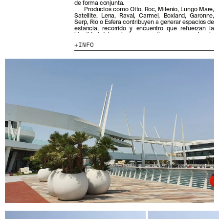
de forma conjunta.
HE LEÍDO Y ACEPTO LA
POLÍTICA DE
Productos como Otto, Roc, Milenio, Lungo Mare,
Satellite, Lena, Raval, Carmel, Boxland, Garonne,
PRIVACIDAD
Serp, Rio o Esfera contribuyen a generar espacios de
estancia, recorrido y encuentro que refuerzan la
identidad del conjunto y garantizan una experiencia
ENVIAR
confortable a lo largo de todo el espacio urbano.
INFO
WE ARE MOLINS
GO TO CORPORATE SITE
CERTIFICADOS