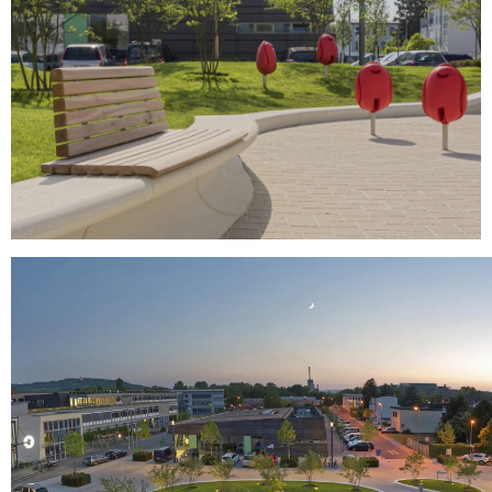
HE LEÍDO Y ACEPTO LA
POLÍTICA DE
PRIVACIDAD
ENVIAR
WE ARE MOLINS
GO TO CORPORATE SITE
CERTIFICADOS