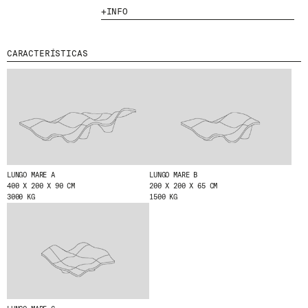
INFO
MENU
LEGAL
RRSS
NOSOTROS
AVISO LEGAL
IG
CARACTERÍSTICAS
PRODUCTOS
POLÍTICA DE COOKIES
IN
PROYECTOS
POLÍTICA DE PRIVACIDAD
FB
DISEÑADORES
CANAL ÉTICO
VIMEO
STORIES
CRÉDITOS
CONTACTO
DESCARGAS
LUNGO MARE A
LUNGO MARE B
400 X 200 X 90 CM
200 X 200 X 65 CM
3000 KG
1500 KG
NEWSLETTER
E
NTÉRATE DE NUESTRAS NOVEDADES
SUSCRIBIÉNDOTE A NUESTRA NEWSLETTER.