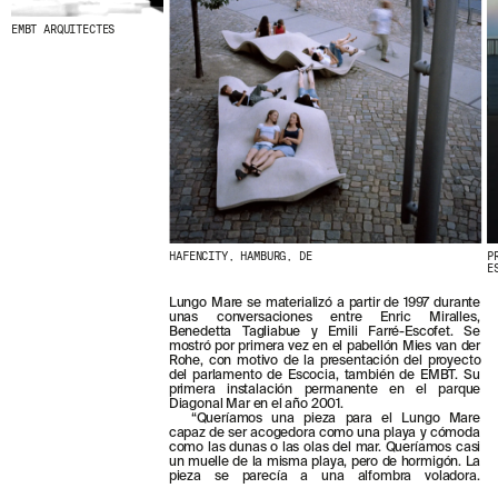
EMBT ARQUITECTES
HAFENCITY, HAMBURG, DE
P
E
Lungo Mare se materializó a partir de 1997 durante
unas conversaciones entre Enric Miralles,
Benedetta Tagliabue y Emili Farré-Escofet. Se
mostró por primera vez en el pabellón Mies van der
Rohe, con motivo de la presentación del proyecto
del parlamento de Escocia, también de EMBT. Su
primera instalación permanente en el parque
Diagonal Mar en el año 2001.
“Queríamos una pieza para el Lungo Mare
capaz de ser acogedora como una playa y cómoda
como las dunas o las olas del mar. Queríamos casi
un muelle de la misma playa, pero de hormigón. La
pieza se parecía a una alfombra voladora.