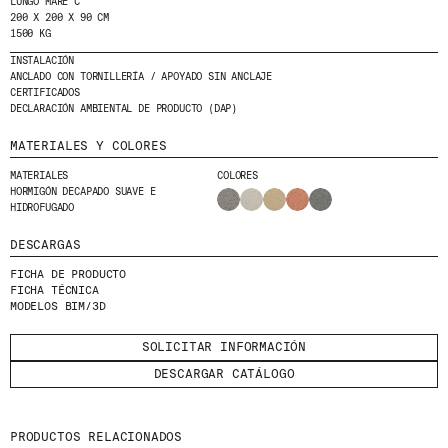
LUNGO MARE C
HE LEÍDO Y ACEPTO LA
POLÍTICA DE
200 X 200 X 90 CM
PRIVACIDAD
1500 KG
INSTALACIÓN
ANCLADO CON TORNILLERÍA / APOYADO SIN ANCLAJE
ENVIAR
CERTIFICADOS
DECLARACIÓN AMBIENTAL DE PRODUCTO (DAP)
MATERIALES Y COLORES
MATERIALES
COLORES
WE ARE MOLINS
GO TO CORPORATE SITE
HORMIGÓN DECAPADO SUAVE E
HIDROFUGADO
DESCARGAS
CERTIFICADOS
FICHA DE PRODUCTO
FICHA TÉCNICA
MODELOS BIM/3D
SOLICITAR INFORMACIÓN
DESCARGAR CATÁLOGO
PRODUCTOS RELACIONADOS