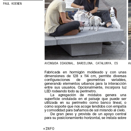
PAUL KOENEN
AVINGUDA DIAGONAL, BARCELONA, CATALUNYA, ES
A
Fabricada en hor­migón moldeado y con unas
dimensiones de 128 x 114 cm, permite diversas
configuraciones de geometrías variables,
generando elementos urbanos para la interacción
entre sus usuarios. Opcionalmente, incorpora luz
LED rodeando todo su perímetro.
La agregación de módulos genera una
superficie ondulada en el paisaje que puede ser
utilizada en su perímetro como banco lineal, o
como soporte que nos acoge tendidos con empatía
y comodidad para bañarnos de sol mirando al cielo.
De gran peso y provista de un apoyo central
para su posicionamiento horizontal, se instala sobre
INFO