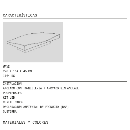
MENU
LEGAL
RRSS
CARACTERÍSTICAS
NOSOTROS
AVISO LEGAL
IG
PRODUCTOS
POLÍTICA DE COOKIES
IN
PROYECTOS
POLÍTICA DE PRIVACIDAD
FB
DISEÑADORES
CANAL ÉTICO
VIMEO
STORIES
CRÉDITOS
CONTACTO
DESCARGAS
WAVE
228 X 114 X 45 CM
1104 KG
INSTALACIÓN
NEWSLETTER
ANCLADO CON TORNILLERÍA / APOYADO SIN ANCLAJE
PROPIEDADES
KIT LED
CERTIFICADOS
E
NTÉRATE DE NUESTRAS NOVEDADES
DECLARACIÓN AMBIENTAL DE PRODUCTO (DAP)
SUSCRIBIÉNDOTE A NUESTRA NEWSLETTER.
SUSTERRA
MATERIALES Y COLORES