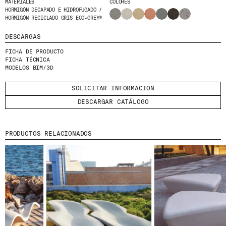
MATERIALES
COLORES
HE LEÍDO Y ACEPTO LA
POLÍTICA DE
HORMIGÓN DECAPADO E HIDROFUGADO /
PRIVACIDAD
HORMIGÓN RECICLADO GRIS ECO-GREY®
DESCARGAS
ENVIAR
FICHA DE PRODUCTO
FICHA TÉCNICA
MODELOS BIM/3D
SOLICITAR INFORMACIÓN
WE ARE MOLINS
GO TO CORPORATE SITE
DESCARGAR CATÁLOGO
CERTIFICADOS
PRODUCTOS RELACIONADOS