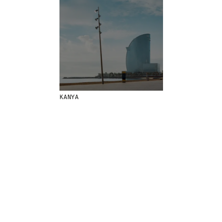
MENU
LEGAL
RRSS
NOSOTROS
AVISO LEGAL
IG
PRODUCTOS
POLÍTICA DE COOKIES
IN
PROYECTOS
POLÍTICA DE PRIVACIDAD
FB
DISEÑADORES
CANAL ÉTICO
VIMEO
STORIES
CRÉDITOS
KANYA
CONTACTO
DESCARGAS
NEWSLETTER
E
NTÉRATE DE NUESTRAS NOVEDADES
SUSCRIBIÉNDOTE A NUESTRA NEWSLETTER.