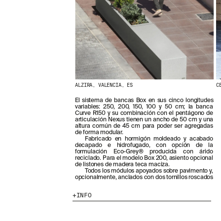
ALZIRA, VALENCIA, ES
C
El sistema de bancas Box en sus cinco longitudes
variables: 250, 200, 150, 100 y 50 cm; la banca
Curve R150 y su combinación con el pentágono de
articulación Nexus tienen un ancho de 50 cm y una
altura común de 45 cm para poder ser agregadas
de forma modular.
Fabricado en hormigón moldeado y acabado
decapado e hidrofugado, con opción de la
formulación Eco-Grey® producida con árido
reciclado. Para el modelo Box 200, asiento opcional
de listones de madera teca maciza.
Todos los módulos apoyados sobre pavimento y,
opcionalmente, anclados con dos tornillos roscados
INFO