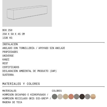
HE LEÍDO Y ACEPTO LA
POLÍTICA DE
PRIVACIDAD
ENVIAR
BOX 250
250 X 50 X 45 CM
1326 KG
INSTALACIÓN
WE ARE MOLINS
GO TO CORPORATE SITE
ANCLADO CON TORNILLERÍA / APOYADO SIN ANCLAJE
PROPIEDADES
UNIVERSE
KANJI
CERTIFICADOS
REST
CERTIFICADOS
DECLARACIÓN AMBIENTAL DE PRODUCTO (DAP)
SUSTERRA
MATERIALES Y COLORES
MATERIALES
COLORES
HORMIGÓN DECAPADO E HIDROFUGADO /
HORMIGÓN RECICLADO GRIS ECO-GREY® /
MADERA DE TECA