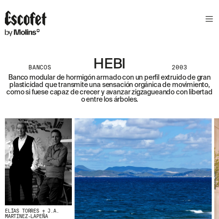
HEBI
BANCOS
2003
Banco modular de hormigón armado con un perfil extruido de gran
plasticidad que transmite una sensación orgánica de movimiento,
como si fuese capaz de crecer y avanzar zigzagueando con libertad
o entre los árboles.
ELÍAS TORRES + J.A.
MARTÍNEZ-LAPEÑA