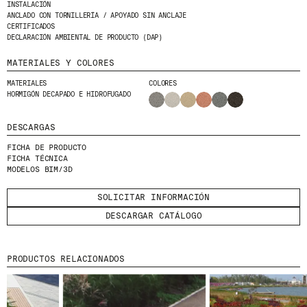
INSTALACIÓN
HE LEÍDO Y ACEPTO LA
POLÍTICA DE
ANCLADO CON TORNILLERÍA / APOYADO SIN ANCLAJE
PRIVACIDAD
CERTIFICADOS
DECLARACIÓN AMBIENTAL DE PRODUCTO (DAP)
ENVIAR
MATERIALES Y COLORES
MATERIALES
COLORES
HORMIGÓN DECAPADO E HIDROFUGADO
DESCARGAS
WE ARE MOLINS
GO TO CORPORATE SITE
FICHA DE PRODUCTO
FICHA TÉCNICA
MODELOS BIM/3D
CERTIFICADOS
SOLICITAR INFORMACIÓN
DESCARGAR CATÁLOGO
PRODUCTOS RELACIONADOS