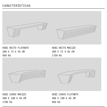
CARACTERÍSTICAS
MENU
LEGAL
RRSS
NOSOTROS
AVISO LEGAL
IG
PRODUCTOS
POLÍTICA DE COOKIES
IN
PROYECTOS
POLÍTICA DE PRIVACIDAD
FB
DISEÑADORES
CANAL ÉTICO
VIMEO
STORIES
CRÉDITOS
CONTACTO
HEBI RECTO FLOTANTE
HEBI RECTO MACIZO
289 X 72 X 45 CM
289 X 72 X 45 CM
DESCARGAS
950 KG
1750 KG
NEWSLETTER
E
NTÉRATE DE NUESTRAS NOVEDADES
SUSCRIBIÉNDOTE A NUESTRA NEWSLETTER.
HEBI CURVO MACIZO
HEBI CURVO FLOTANTE
306 X 108 X 45 CM
306 X 108 X 45 CM
1750 KG
950 KG