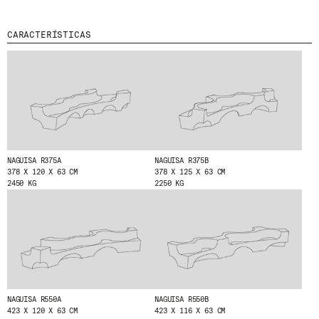
MENU
LEGAL
RRSS
CARACTERÍSTICAS
NOSOTROS
AVISO LEGAL
IG
PRODUCTOS
POLÍTICA DE COOKIES
IN
PROYECTOS
POLÍTICA DE PRIVACIDAD
FB
DISEÑADORES
CANAL ÉTICO
VIMEO
STORIES
CRÉDITOS
CONTACTO
DESCARGAS
NAGUISA R375A
NAGUISA R375B
378 X 120 X 63 CM
378 X 125 X 63 CM
2450 KG
2250 KG
NEWSLETTER
E
NTÉRATE DE NUESTRAS NOVEDADES
SUSCRIBIÉNDOTE A NUESTRA NEWSLETTER.
NAGUISA R550A
NAGUISA R550B
423 X 120 X 63 CM
423 X 116 X 63 CM