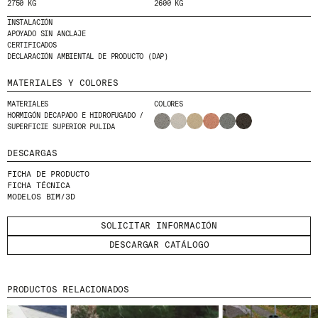
2750 KG
2600 KG
HE LEÍDO Y ACEPTO LA
POLÍTICA DE
INSTALACIÓN
PRIVACIDAD
APOYADO SIN ANCLAJE
CERTIFICADOS
DECLARACIÓN AMBIENTAL DE PRODUCTO (DAP)
ENVIAR
MATERIALES Y COLORES
MATERIALES
COLORES
HORMIGÓN DECAPADO E HIDROFUGADO /
SUPERFICIE SUPERIOR PULIDA
WE ARE MOLINS
GO TO CORPORATE SITE
DESCARGAS
FICHA DE PRODUCTO
CERTIFICADOS
FICHA TÉCNICA
MODELOS BIM/3D
SOLICITAR INFORMACIÓN
DESCARGAR CATÁLOGO
PRODUCTOS RELACIONADOS